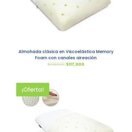
Almohada clásica en Viscoelástica Memory
Foam con canales aireación
El
El
$
198,500
$
117,000
precio
precio
original
actual
era:
es:
¡Oferta!
$198,500.
$117,000.