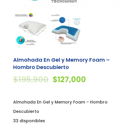
Almohada En Gel y Memory Foam –
Hombro Descubierto
El
El
$
195,900
$
127,000
precio
precio
original
actual
Almohada En Gel y Memory Foam – Hombro
era:
es:
Descubierto
$195,900.
$127,000.
33 disponibles