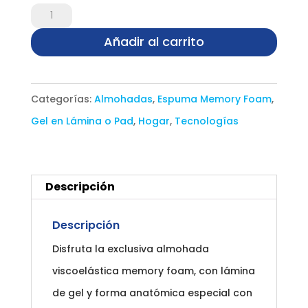
Almohada
En
Añadir al carrito
Gel
y
Categorías:
Almohadas
,
Espuma Memory Foam
,
Memory
Gel en Lámina o Pad
,
Hogar
,
Tecnologías
Foam
-
Hombro
Descripción
Descubierto
cantidad
Descripción
Disfruta la exclusiva almohada
viscoelástica memory foam, con lámina
de gel y forma anatómica especial con