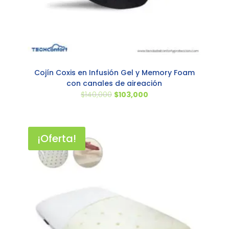
Cojín Coxis en Infusión Gel y Memory Foam
con canales de aireación
El
El
$
140,000
$
103,000
precio
precio
original
actual
era:
es:
¡Oferta!
$140,000.
$103,000.