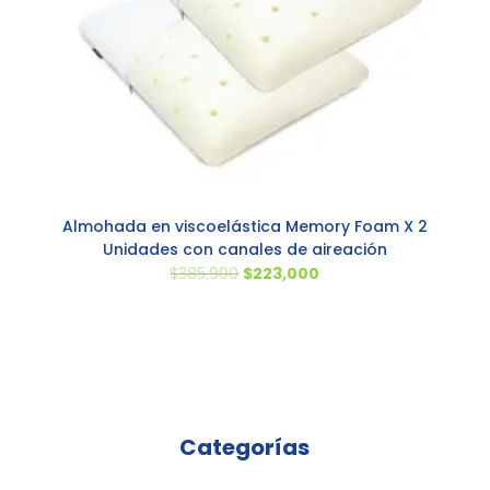
Almohada en viscoelástica Memory Foam X 2
Unidades con canales de aireación
El
El
$
385,900
$
223,000
precio
precio
original
actual
era:
es:
$385,900.
$223,000.
Categorías