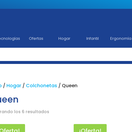
ecnologías
Ofertas
Hogar
Infantil
Ergonomía
o
/
Hogar
/
Colchonetas
/ Queen
ueen
rando los 6 resultados
¡Oferta!
¡Oferta!