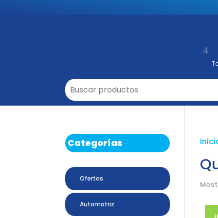
T
Buscar:
Inici
Categorías
Q
Ofertas
Most
Automotriz